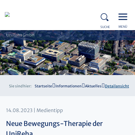
MENÜ
SUCHE
UniReha GmbH
Sie sind hier:
Startseite
Informationen
Aktuelles
Detailansicht
14.08.2023
Medientipp
Neue Bewegungs-Therapie der
UniReha